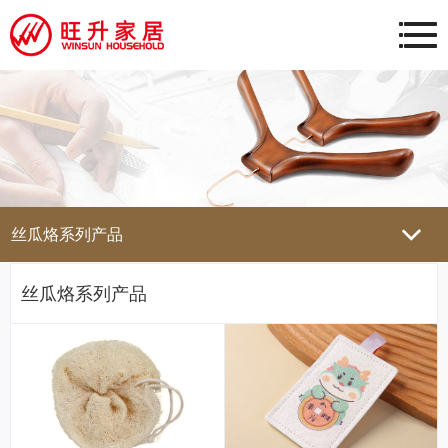
丝瓜烙系列产品
丝瓜烙系列产品